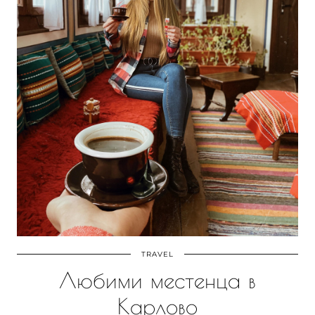
TRAVEL
Любими местенца в
Карлово