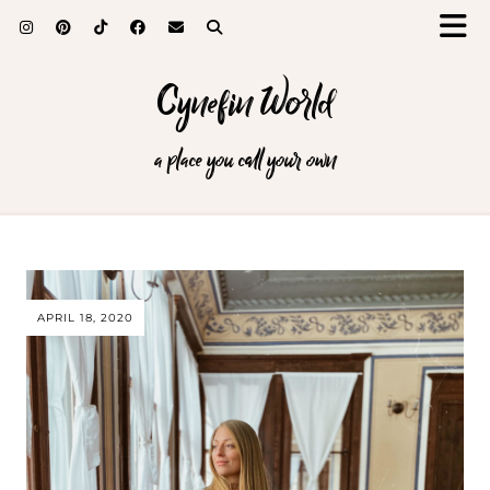
Cynefin World
a place you call your own
APRIL 18, 2020