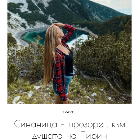
TRAVEL
Синаница – прозорец към
душата на Пирин