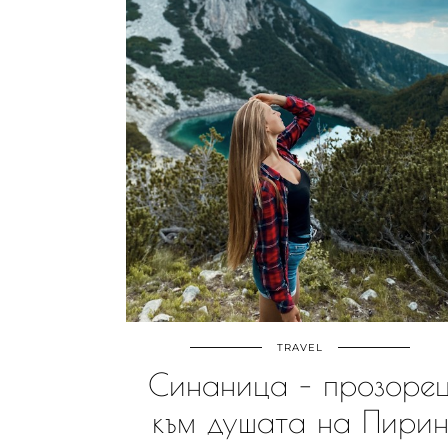
TRAVEL
Синаница – прозоре
към душата на Пири