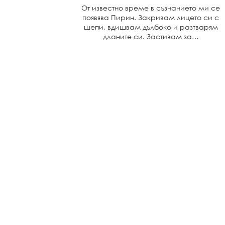
От известно време в съзнанието ми се
появява Пирин. Закривам лицето си с
шепи, вдишвам дълбоко и разтварям
дланите си. Застивам за…
CURRENT LOCATION
N
Sofia, BG