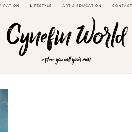
PIRATION
LIFESTYLE
ART & EDUCATION
CONTAC
Cynefin World
a place you call your own