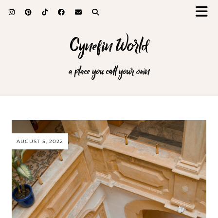
Cynefin World
a place you call your own
AUGUST 5, 2022